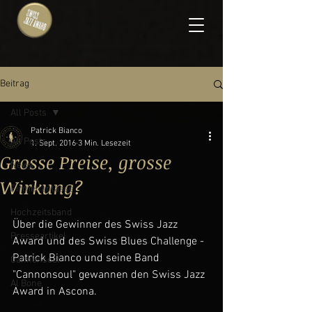
Beitrag
All Posts
Patrick Bianco
All Posts
1. Sept. 2016
3 Min. Lesezeit
Grosse Preise, grosse
News
Wirkung?
Firmenanlässe
Hochzeitsband
Über die Gewinner des Swiss Jazz 
Presseartikel
Award und des Swiss Blues Challenge - 
Patrick Bianco und seine Band 
Cannonsoul
"Cannonsoul" gewannen den Swiss Jazz 
Al Bone
Award in Ascona.