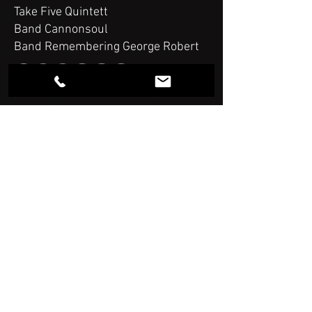
Take Five Quintett
Band Cannonsoul
Band Remembering George Robert
E-Mail-Adresse
Newsletter abonnieren
Impress
um
Daten
schutz
Website created by SK Productions ©2023